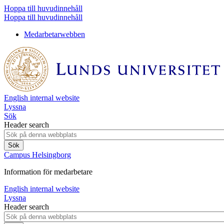
Hoppa till huvudinnehåll
Hoppa till huvudinnehåll
Medarbetarwebben
English internal website
Lyssna
Sök
Header search
Campus Helsingborg
Information för medarbetare
English internal website
Lyssna
Header search