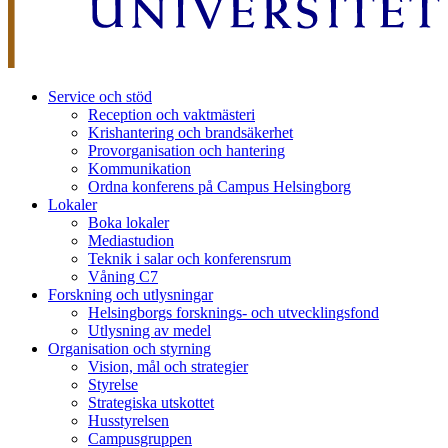
Service och stöd
Reception och vaktmästeri
Krishantering och brandsäkerhet
Provorganisation och hantering
Kommunikation
Ordna konferens på Campus Helsingborg
Lokaler
Boka lokaler
Mediastudion
Teknik i salar och konferensrum
Våning C7
Forskning och utlysningar
Helsingborgs forsknings- och utvecklingsfond
Utlysning av medel
Organisation och styrning
Vision, mål och strategier
Styrelse
Strategiska utskottet
Husstyrelsen
Campusgruppen