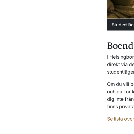
Studentläg
Boende
I Helsingbo
direkt via d
studentläge
Om du vill b
och därför k
dig inte frå
finns privat
Se lista öv