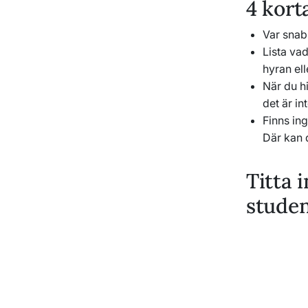
4 kort
Var snab
Lista vad
hyran ell
När du hi
det är in
Finns in
Där kan 
Titta 
stude