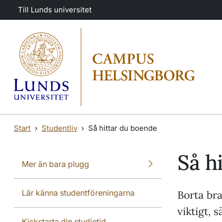
Hoppa till huvudinnehåll
Hoppa till huvudinnehåll
Till Lunds universitet
Start
Studentliv
Så hittar du boende
Så h
Mer än bara plugg
Lär känna studentföreningarna
Borta br
viktigt, 
Kickstarta din studietid