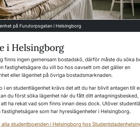
enhet på Furutorpsgatan i Helsingborg
 i Helsingborg
rg finns ingen gemensam bostadskö, därför måste du söka 
en fastighetsägare du vill bo hos oavsett om det gäller en
nhet eller lägenhet på övriga bostadsmarknaden.
o i en studentlägenhet krävs det att du har blivit antagen till 
an du först söka lägenhet när du fått ditt antagningsbesked, 
n att ha rekat vad som finns innan dess dock. Utöver student
a fastighetsägare som har hyreslägenheter i Helsingborg.
er alla studentboenden i Helsingborg hos Studentstadenhelsi