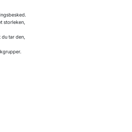
ningsbesked.
et storleken,
 du tar den,
okgrupper.