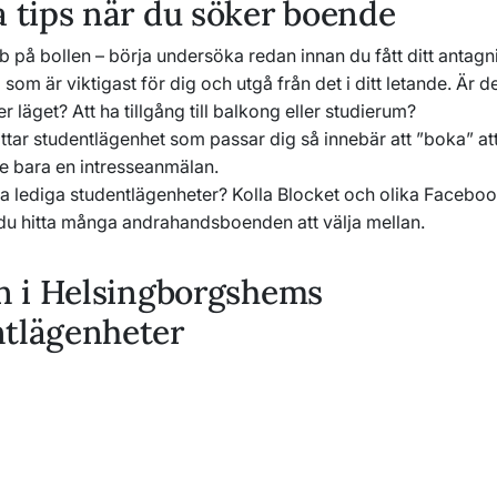
a tips när du söker boende
b på bollen – börja undersöka redan innan du fått ditt antag
 som är viktigast för dig och utgå från det i ditt letande. Är d
er läget? Att ha tillgång till balkong eller studierum?
ttar studentlägenhet som passar dig så innebär att ”boka” att
te bara en intresseanmälan.
ga lediga studentlägenheter? Kolla Blocket och olika Facebo
du hitta många andrahandsboenden att välja mellan.
in i Helsingborgshems
ntlägenheter