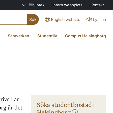
Bibliotek
Intern webbplats
Kontakt
English website
Lyssna
Samverkan
Studentliv
Campus Helsingborg
ivs i är
Söka studentbostad i
org är det
Helsingborg