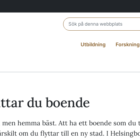
Header search
Utbildning
Forskning
ittar du boende
a men hemma bäst. Att ha ett boende som du tr
särskilt om du flyttar till en ny stad. I Helsingb