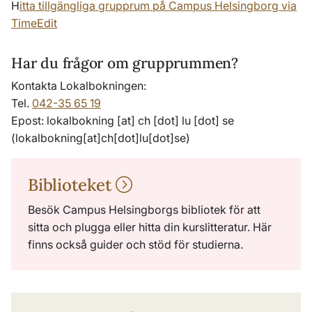
H
itta tillgängliga grupprum på Campus Helsingborg via
TimeEdit
Har du frågor om grupprummen?
Kontakta Lokalbokningen:
Tel.
042-35 65 19
Epost:
lokalbokning
[at]
ch
[dot]
lu
[dot]
se
(
lokalbokning[at]ch[dot]lu[dot]se
)
Biblioteket
Besök Campus Helsingborgs bibliotek för att
sitta och plugga eller hitta din kurslitteratur. Här
finns också guider och stöd för studierna.