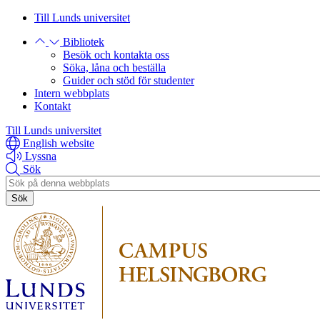
Hoppa
Hoppa
Till Lunds universitet
till
till
Bibliotek
huvudinnehåll
huvudinnehåll
Besök och kontakta oss
Söka, låna och beställa
Guider och stöd för studenter
Intern webbplats
Kontakt
Till Lunds universitet
English website
Lyssna
Sök
Header
search