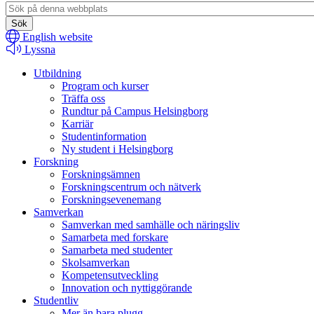
Header
search
English website
Lyssna
Utbildning
Program och kurser
Träffa oss
Rundtur på Campus Helsingborg
Karriär
Studentinformation
Ny student i Helsingborg
Forskning
Forskningsämnen
Forskningscentrum och nätverk
Forskningsevenemang
Samverkan
Samverkan med samhälle och näringsliv
Samarbeta med forskare
Samarbeta med studenter
Skolsamverkan
Kompetensutveckling
Innovation och nyttiggörande
Studentliv
Mer än bara plugg