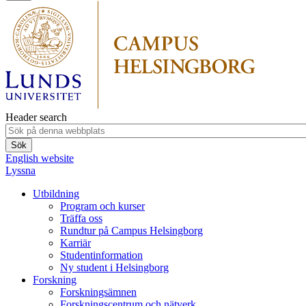
Header search
English website
Lyssna
Utbildning
Program och kurser
Träffa oss
Rundtur på Campus Helsingborg
Karriär
Studentinformation
Ny student i Helsingborg
Forskning
Forskningsämnen
Forskningscentrum och nätverk