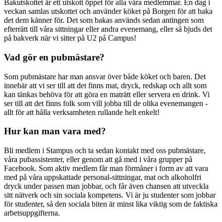
Bakutskottet är ett utskott öppet för alla våra medlemmar. En dag i
veckan samlas utskottet och använder köket på Borgen för att baka
det dem känner för. Det som bakas används sedan antingen som
efterrätt till våra sittningar eller andra evenemang, eller så bjuds det
på bakverk när vi sitter på U2 på Campus!
Vad gör en pubmästare?
Som pubmästare har man ansvar över både köket och baren. Det
innebär att vi ser till att det finns mat, dryck, redskap och allt som
kan tänkas behöva för att göra en maträtt eller servera en drink. Vi
ser till att det finns folk som vill jobba till de olika evenemangen -
allt för att hålla verksamheten rullande helt enkelt!
Hur kan man vara med?
Bli medlem i Stampus och ta sedan kontakt med oss pubmästare,
våra pubassistenter, eller genom att gå med i våra grupper på
Facebook. Som aktiv medlem får man förmåner i form av att vara
med på våra uppskattade personal-sittningar, mat och alkoholfri
dryck under passen man jobbar, och får även chansen att utveckla
sitt nätverk och sin sociala kompetens. Vi är ju studenter som jobbar
för studenter, så den sociala biten är minst lika viktig som de faktiska
arbetsuppgifterna.