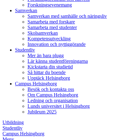
Forskningsevenemang
Samverkan
Samverkan med samhälle och näringsliv
Samarbeta med forskare
Samarbeta med studenter
Skolsamverkan
Kompetensutveckling
Innovation och nyttiggörande
Studentliv
Mer än bara plugg
Lär känna studentföreningarna
Kickstarta din studietid
Så hittar du boende
Upptäck Helsingborg
Campus Helsingborg
Besök och kontakta oss
Om Campus Helsingborg
Ledning och organisation
Lunds universitet i Helsingborg
Jubileum 2025
Utbildning
Studentliv
Campus Helsingborg
Meny